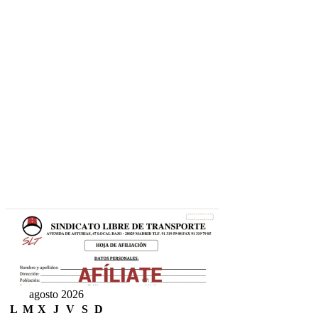
agosto 2026
L
M
X
J
V
S
D