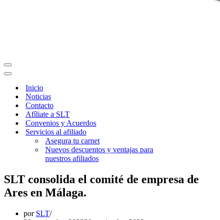
Menú
de
Menú
navegación
de
Inicio
navegación
Noticias
Contacto
Afíliate a SLT
Convenios y Acuerdos
Servicios al afiliado
Asegura tu carnet
Nuevos descuentos y ventajas para
nuestros afiliados
SLT consolida el comité de empresa de
Ares en Málaga.
por
SLT