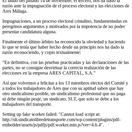
El laudo del pasado 14 de noviembre, el tercero, nos ha dado la
razón ante la impugnación de el proceso electoral y las elecciones de
Ares Málaga.
Impugnaciones, a un proceso electoral cristalino, fundamentadas en
peregrinos argumentos y motivados por la impotencia de no poder
presentar candidatura alguna.
Finalmente el último árbitro ha reconocido la obviedad y haciendo
lo que se tenía que haber hecho desde un principio nos ha dado la
razón reconociendo, y copio textualmente:
“En definitiva, con las pruebas practicadas y las declaraciones de las
partes, no se consigue desvirtuar la correcta realización de las
elecciones en la empresa ARES CAPITAL, S.A.”
Así que volvemos a felicitar a los 13 miembros electos del Comité y
a todos los trabajadores de Ares que con su aptitud saben que hay
otro sindicalismo posible, un sindicalismo profesional que no paga
ni debe ningún peaje, un sindicato, SLT, que solo se debe a los
trabajadores del transporte.
Setting up fake worker failed: "Cannot load script at:
http://slt.sindicatolibredetransporte.com/wp-content/plugins/pdf-
embedder/assets/js/pdfjs/pdf.worker.min.js?ver=4.6.4".