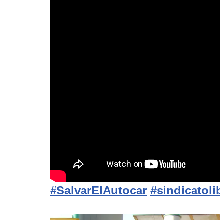
#SalvarElAutocar
#sindicatoli