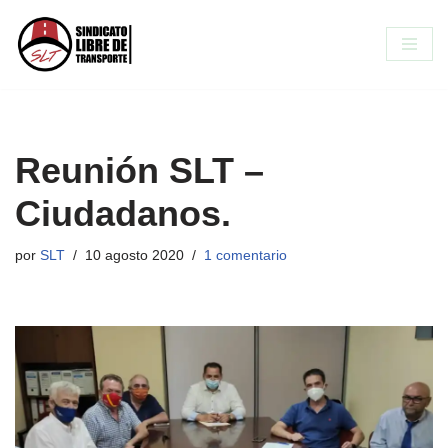
Saltar
al
contenido
Reunión SLT –
Ciudadanos.
por
SLT
10 agosto 2020
1 comentario