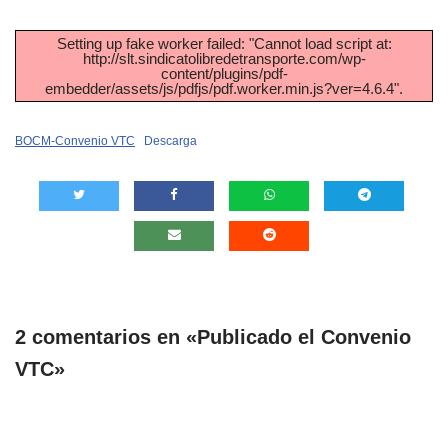
Setting up fake worker failed: "Cannot load script at:
http://slt.sindicatolibredetransporte.com/wp-
content/plugins/pdf-
embedder/assets/js/pdfjs/pdf.worker.min.js?ver=4.6.4".
BOCM-Convenio VTC
Descarga
2 comentarios en «Publicado el Convenio
VTC»