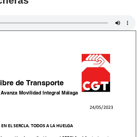
cheras”