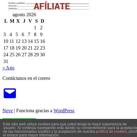
agosto 2026
L
M
X
J
V
S
D
1
2
3
4
5
6
7
8
9
10
11
12
13
14
15
16
17
18
19
20
21
22
23
24
25
26
27
28
29
30
31
« Ago
Contáctanos en el correo
Correo
electrónico
Neve
| Funciona gracias a
WordPress
Call Now Button
Este sitio web utiliza cookies para que usted tenga la mejor experiencia de
usuario. Si continúa navegando está dando su consentimiento para la aceptació
de las mencionadas cookies y la aceptación de nuestra
política de cookies
, pinc
el enlace para mayor información.