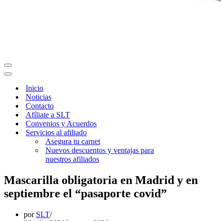
Menú
de
Menú
navegación
de
Inicio
navegación
Noticias
Contacto
Afíliate a SLT
Convenios y Acuerdos
Servicios al afiliado
Asegura tu carnet
Nuevos descuentos y ventajas para
nuestros afiliados
Mascarilla obligatoria en Madrid y en
septiembre el “pasaporte covid”
por
SLT