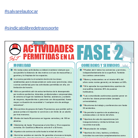
#salvarelautocar
#sindicatolibredetransporte