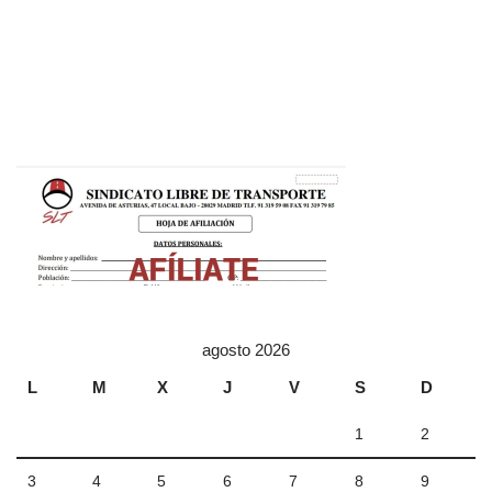
agosto 2026
L
M
X
J
V
S
D
1
2
3
4
5
6
7
8
9