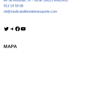
Av de Asturias, 47 - local- 28029 MADRID
913 19 59 08
slt@sindicatolibredetransporte.com
MAPA