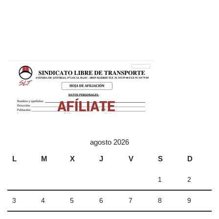
agosto 2026
L
M
X
J
V
S
D
1
2
3
4
5
6
7
8
9