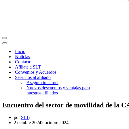
Menú
de
Menú
navegación
de
Inicio
navegación
Noticias
Contacto
Afíliate a SLT
Convenios y Acuerdos
Servicios al afiliado
Asegura tu carnet
Nuevos descuentos y ventajas para
nuestros afiliados
Encuentro del sector de movilidad de la 
por
SLT
2 octubre 2024
2 octubre 2024