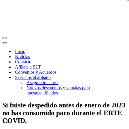
Menú
de
Menú
navegación
de
Inicio
navegación
Noticias
Contacto
Afíliate a SLT
Convenios y Acuerdos
Servicios al afiliado
Asegura tu carnet
Nuevos descuentos y ventajas para
nuestros afiliados
Si fuiste despedido antes de enero de 2023
no has consumido paro durante el ERTE
COVID.