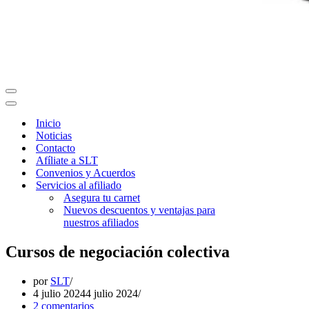
Menú
de
Menú
navegación
de
Inicio
navegación
Noticias
Contacto
Afíliate a SLT
Convenios y Acuerdos
Servicios al afiliado
Asegura tu carnet
Nuevos descuentos y ventajas para
nuestros afiliados
Cursos de negociación colectiva
por
SLT
4 julio 2024
4 julio 2024
2 comentarios