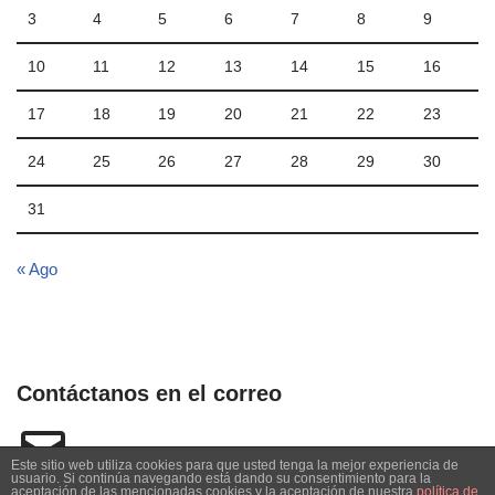
3
4
5
6
7
8
9
10
11
12
13
14
15
16
17
18
19
20
21
22
23
24
25
26
27
28
29
30
31
« Ago
Contáctanos en el correo
Este sitio web utiliza cookies para que usted tenga la mejor experiencia de
usuario. Si continúa navegando está dando su consentimiento para la
aceptación de las mencionadas cookies y la aceptación de nuestra
política de