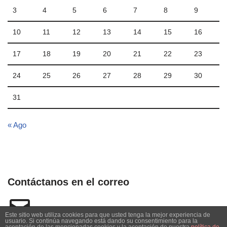
3
4
5
6
7
8
9
10
11
12
13
14
15
16
17
18
19
20
21
22
23
24
25
26
27
28
29
30
31
« Ago
Contáctanos en el correo
Este sitio web utiliza cookies para que usted tenga la mejor experiencia de
usuario. Si continúa navegando está dando su consentimiento para la