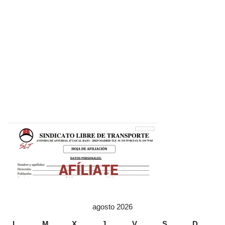
agosto 2026
L
M
X
J
V
S
D